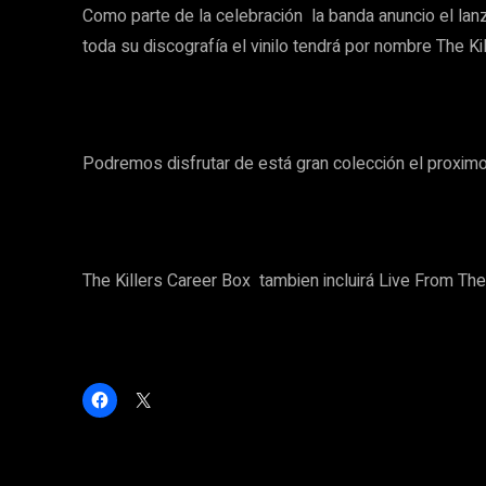
Como parte de la celebración la banda anuncio el lanza
toda su discografía el vinilo tendrá por nombre The Ki
Podremos disfrutar de está gran colección el proximo 
The Killers Career Box tambien incluirá Live From Th
H
C
a
l
z
i
c
c
l
k
i
t
c
o