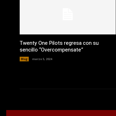
a
v
e
n
t
a
n
a
n
u
e
v
a
Twenty One Pilots regresa con su
)
sencillo “Overcompensate”
Blog
marzo 5, 2024