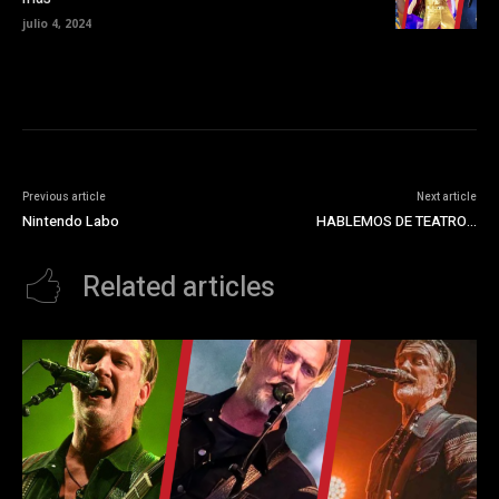
)
julio 4, 2024
Previous article
Next article
Nintendo Labo
HABLEMOS DE TEATRO…
Related articles