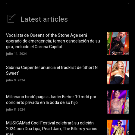
e
r
n
e
F
e
a
n
Latest articles
c
u
e
n
b
a
o
v
o
e
Vocalista de Queens of the Stone Age será
k
n
operado de emergencia; temen cancelación de su
(
t
S
a
gira, incluido el Corona Capital
e
n
a
a
julio 11, 2024
b
n
r
u
e
e
Sabrina Carpenter anuncia el tracklist de ‘Short N’
e
v
Sweet’
n
a
u
)
julio 9, 2024
n
a
v
e
Millonario hindú paga a Justin Bieber 10 mdd por
n
t
concierto privado en la boda de su hijo
a
n
julio 8, 2024
a
n
u
MUSICAMad Cool Festival celebrará su edición
e
v
2024 con Dua Lipa, Pearl Jam, The Killers y varios
a
más