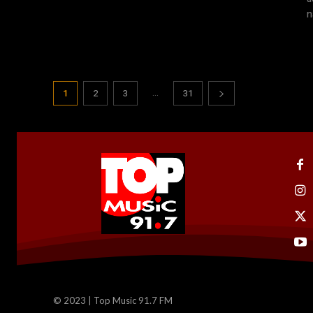
n
...
1
2
3
31
© 2023 | Top Music 91.7 FM