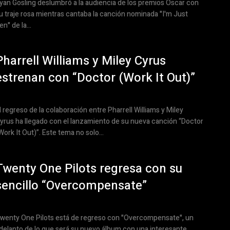
yan Gosling deslumbró a la audiencia de los premios Oscar con
u traje rosa mientras cantaba la canción nominada "I'm Just
en" de la...
Pharrell Williams y Miley Cyrus
estrenan con “Doctor (Work It Out)”
l regreso de la colaboración entre Pharrell Williams y Miley
yrus ha llegado con el lanzamiento de su nueva canción “Doctor
Work It Out)”. Este tema no solo...
Twenty One Pilots regresa con su
sencillo “Overcompensate”
wenty One Pilots está de regreso con "Overcompensate", un
delanto de lo que será su nuevo álbum con una interesante