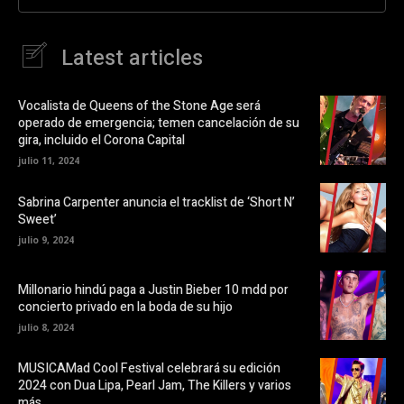
e
r
n
e
F
e
a
n
Latest articles
c
u
e
n
b
a
o
v
o
e
Vocalista de Queens of the Stone Age será
k
n
operado de emergencia; temen cancelación de su
(
t
S
a
gira, incluido el Corona Capital
e
n
a
a
julio 11, 2024
b
n
r
u
e
e
Sabrina Carpenter anuncia el tracklist de ‘Short N’
e
v
Sweet’
n
a
u
)
julio 9, 2024
n
a
v
e
Millonario hindú paga a Justin Bieber 10 mdd por
n
t
concierto privado en la boda de su hijo
a
n
julio 8, 2024
a
n
u
MUSICAMad Cool Festival celebrará su edición
e
v
2024 con Dua Lipa, Pearl Jam, The Killers y varios
a
más