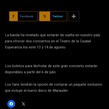
Facebook
Twitter
La banda ha revelado que estarán de vuelta en nuestro país
para ofrecer dos conciertos en el Teatro de la Ciudad
Esperanza Iris este 13 y 14 de agosto.
Los boletos para disfrutar de este gran concierto estarán
disponibles a partir del 6 de julio.
Los fans tendrán la opción de comprar un paquete exclusivo
que incluye el nuevo disco de Marauder.
H
C
a
l