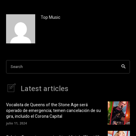
z
i
c
c
l
k
i
t
c
o
Top Music
p
s
a
h
r
a
a
r
c
e
o
o
m
n
p
X
a
(
r
S
t
e
i
a
Search
r
b
e
r
n
e
F
e
a
n
Latest articles
c
u
e
n
b
a
o
v
o
e
Vocalista de Queens of the Stone Age será
k
n
operado de emergencia; temen cancelación de su
(
t
S
a
gira, incluido el Corona Capital
e
n
a
a
julio 11, 2024
b
n
r
u
e
e