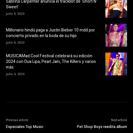
Sabrina Carpenter anuncia el tracklist de ‘Short N’
e
v
Sweet’
n
a
u
)
julio 9, 2024
n
a
v
e
Millonario hindú paga a Justin Bieber 10 mdd por
n
t
concierto privado en la boda de su hijo
a
n
julio 8, 2024
a
n
u
MUSICAMad Cool Festival celebrará su edición
e
v
2024 con Dua Lipa, Pearl Jam, The Killers y varios
a
más
)
julio 4, 2024
Previous article
Next article
Especiales Top Music
Pet Shop Boys reedita álbum