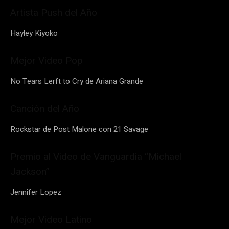
Artista Push del Año
Hayley Kiyoko
Mejor Video Pop
No Tears Lerft to Cry de Ariana Grande
Canción del Año
Rockstar de Post Malone con 21 Savage
Premio al Video de Vanguardia “Michael
Jackson”
Jennifer Lopez
Mejor Video Latino