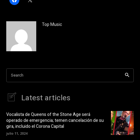
a
l
z
i
c
c
l
k
i
t
c
o
Top Music
p
s
a
h
r
a
a
r
c
e
o
o
m
n
p
X
a
(
r
S
t
e
i
a
Search
r
b
e
r
n
e
F
e
a
n
Latest articles
c
u
e
n
b
a
o
v
o
e
Vocalista de Queens of the Stone Age será
k
n
operado de emergencia; temen cancelación de su
(
t
S
a
gira, incluido el Corona Capital
e
n
a
a
julio 11, 2024
b
n