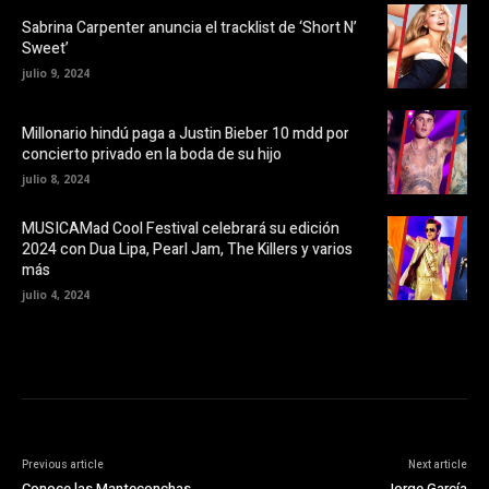
r
u
e
e
Sabrina Carpenter anuncia el tracklist de ‘Short N’
e
v
Sweet’
n
a
u
)
julio 9, 2024
n
a
v
e
Millonario hindú paga a Justin Bieber 10 mdd por
n
t
concierto privado en la boda de su hijo
a
n
julio 8, 2024
a
n
u
MUSICAMad Cool Festival celebrará su edición
e
v
2024 con Dua Lipa, Pearl Jam, The Killers y varios
a
más
)
julio 4, 2024
Previous article
Next article
Conoce las Manteconchas
Jorge García