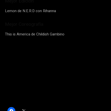
Mejor Edición
Lemon de N.E.R.D con Rihanna
Mejor Coreografía
This is America de Childish Gambino
H
C