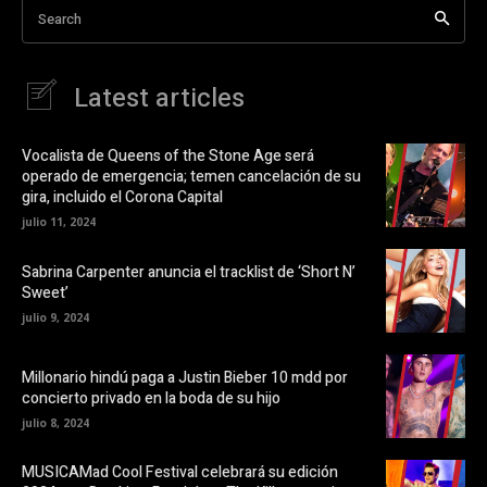
d
i
a
Search
r
b
e
e
r
n
e
a
F
e
a
n
u
Latest articles
c
u
e
n
d
b
a
o
v
i
o
e
Vocalista de Queens of the Stone Age será
k
n
o
operado de emergencia; temen cancelación de su
(
t
S
a
gira, incluido el Corona Capital
e
n
a
a
julio 11, 2024
b
n
r
u
e
e
Sabrina Carpenter anuncia el tracklist de ‘Short N’
e
v
Sweet’
n
a
u
)
julio 9, 2024
n
a
v
e
Millonario hindú paga a Justin Bieber 10 mdd por
n
t
concierto privado en la boda de su hijo
a
n
julio 8, 2024
a
n
u
MUSICAMad Cool Festival celebrará su edición
e