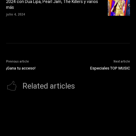
v
2024 con Dua Lipa, Pearl Jam, The Killers y varios
a
más
)
julio 4, 2024
Previous article
Next article
¡Gana tu acceso!
Especiales TOP MUSIC
Related articles