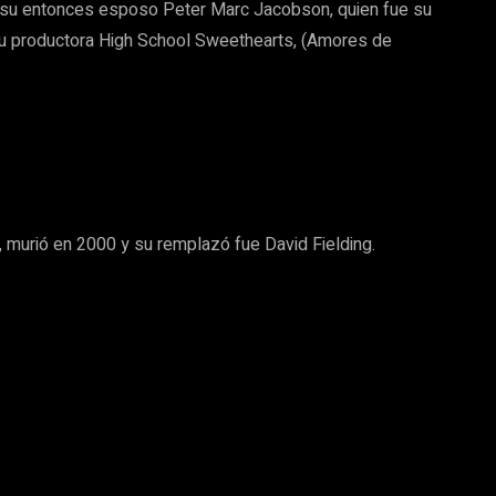
y su entonces esposo Peter Marc Jacobson, quien fue su
e su productora High School Sweethearts, (Amores de
, murió en 2000 y su remplazó fue David Fielding.