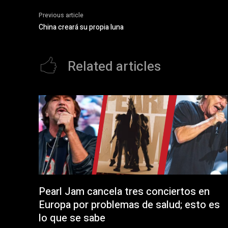
e
n
b
a
Previous article
o
v
o
e
China creará su propia luna
k
n
(
t
S
a
e
n
a
a
Related articles
b
n
r
u
e
e
e
v
n
a
u
)
n
a
v
e
n
t
a
n
a
n
u
e
v
a
Pearl Jam cancela tres conciertos en
)
Europa por problemas de salud; esto es
lo que se sabe