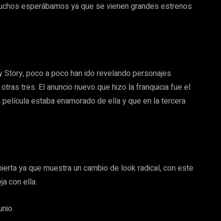
 muchos esperábamos ya que se vienen grandes estrenos
oy Story, poco a poco han ido revelando personajes
 otras tres. El anuncio nuevo que hizo la franquicia fue el
película estaba enamorado de ella y que en la tercera
ierta ya que muestra un cambio de look radical, con este
a con ella.
unio.