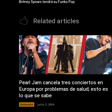
Britney Spears tendrá su Funko Pop
k
n
(
t
S
a
e
n
a
a
Related articles
b
n
r
u
e
e
e
v
n
a
u
)
n
a
v
e
n
t
a
n
a
n
u
e
v
a
Pearl Jam cancela tres conciertos en
)
Europa por problemas de salud; esto es
lo que se sabe
Enterate
julio 2, 2024