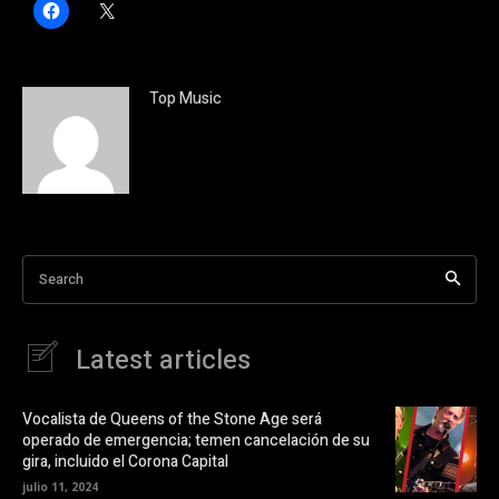
H
C
a
l
z
i
c
c
l
k
i
t
c
o
Top Music
p
s
a
h
r
a
a
r
c
e
o
o
m
n
p
X
a
(
r
S
t
e
i
a
Search
r
b
e
r
n
e
F
e
a
n
Latest articles
c
u
e
n
b
a
o
v
o
e
Vocalista de Queens of the Stone Age será
k
n
operado de emergencia; temen cancelación de su
(
t
S
a
gira, incluido el Corona Capital
e
n
a
a
julio 11, 2024