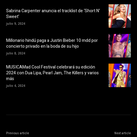
b
n
r
u
e
e
Sabrina Carpenter anuncia el tracklist de ‘Short N’
e
v
Sweet’
n
a
u
)
julio 9, 2024
n
a
v
e
Millonario hindú paga a Justin Bieber 10 mdd por
n
t
concierto privado en la boda de su hijo
a
n
julio 8, 2024
a
n
u
MUSICAMad Cool Festival celebrará su edición
e
v
2024 con Dua Lipa, Pearl Jam, The Killers y varios
a
más
)
julio 4, 2024
Previous article
Next article