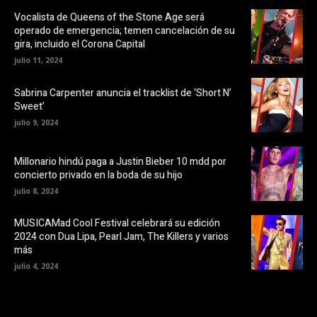
o
v
o
e
Vocalista de Queens of the Stone Age será
k
n
operado de emergencia; temen cancelación de su
(
t
S
a
gira, incluido el Corona Capital
e
n
a
a
julio 11, 2024
b
n
r
u
e
e
Sabrina Carpenter anuncia el tracklist de ‘Short N’
e
v
Sweet’
n
a
u
)
julio 9, 2024
n
a
v
e
Millonario hindú paga a Justin Bieber 10 mdd por
n
t
concierto privado en la boda de su hijo
a
n
julio 8, 2024
a
n
u
MUSICAMad Cool Festival celebrará su edición
e
v
2024 con Dua Lipa, Pearl Jam, The Killers y varios
a
más
)
julio 4, 2024