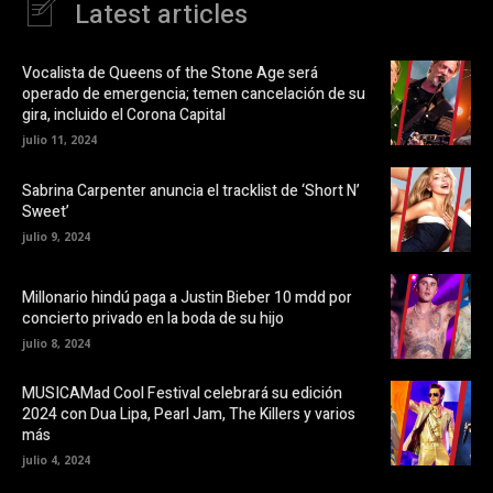
Latest articles
c
u
e
n
b
a
o
v
o
e
Vocalista de Queens of the Stone Age será
k
n
operado de emergencia; temen cancelación de su
(
t
S
a
gira, incluido el Corona Capital
e
n
a
a
julio 11, 2024
b
n
r
u
e
e
Sabrina Carpenter anuncia el tracklist de ‘Short N’
e
v
Sweet’
n
a
u
)
julio 9, 2024
n
a
v
e
Millonario hindú paga a Justin Bieber 10 mdd por
n
t
concierto privado en la boda de su hijo
a
n
julio 8, 2024
a
n
u
MUSICAMad Cool Festival celebrará su edición
e
v
2024 con Dua Lipa, Pearl Jam, The Killers y varios
a
más
)
julio 4, 2024