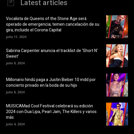
Latest articles
c
u
e
n
b
a
o
v
o
e
Vocalista de Queens of the Stone Age será
k
n
operado de emergencia; temen cancelación de su
(
t
S
a
gira, incluido el Corona Capital
e
n
a
a
julio 11, 2024
b
n
r
u
e
e
Sabrina Carpenter anuncia el tracklist de ‘Short N’
e
v
Sweet’
n
a
u
)
julio 9, 2024
n
a
v
e
Millonario hindú paga a Justin Bieber 10 mdd por
n
t
concierto privado en la boda de su hijo
a
n
julio 8, 2024
a
n
u
MUSICAMad Cool Festival celebrará su edición
e
v
2024 con Dua Lipa, Pearl Jam, The Killers y varios
a
más
)
julio 4, 2024