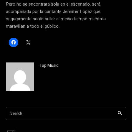
Pero no se encontrará sola en el escenario, será
acompañada por la cantante Jennifer López que
seguramente harán brillar el medio tiempo mientras
maravillan a todo el público.
H
C
a
l
z
i
c
c
l
k
i
t
c
o
Top Music
p
s
a
h
r
a
a
r
c
e
o
o
m
n
p
X
a
(
r
S
t
e
i
a
Search
r
b
e
r
n
e
F
e
a
n