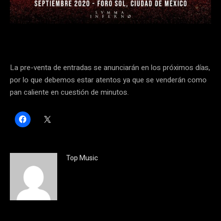
La pre-venta de entradas se anunciarán en los próximos días,
por lo que debemos estar atentos ya que se venderán como
pan caliente en cuestión de minutos.
H
C
a
l
z
i
c
c
l
k
i
t
c
o
Top Music
p
s
a
h
r
a
a
r
c
e
o
o
m
n
p
X
a
(
r
S