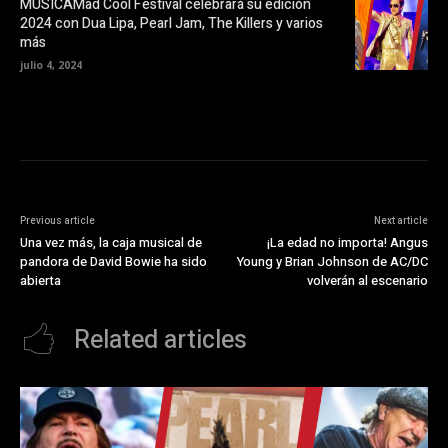
MUSICAMad Cool Festival celebrará su edición
e
v
2024 con Dua Lipa, Pearl Jam, The Killers y varios
a
más
)
julio 4, 2024
Previous article
Next article
Una vez más, la caja musical de
¡La edad no importa! Angus
pandora de David Bowie ha sido
Young y Brian Johnson de AC/DC
abierta
volverán al escenario
Related articles