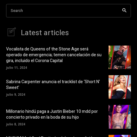
t
e
i
a
Search
r
b
e
r
n
e
F
e
a
n
Latest articles
c
u
e
n
b
a
o
v
o
e
Vocalista de Queens of the Stone Age será
k
n
operado de emergencia; temen cancelación de su
(
t
S
a
gira, incluido el Corona Capital
e
n
a
a
julio 11, 2024
b
n
r
u
e
e
Sabrina Carpenter anuncia el tracklist de ‘Short N’
e
v
Sweet’
n
a
u
)
julio 9, 2024
n
a
v
e
Millonario hindú paga a Justin Bieber 10 mdd por
n
t
concierto privado en la boda de su hijo
a
n
julio 8, 2024
a
n
u