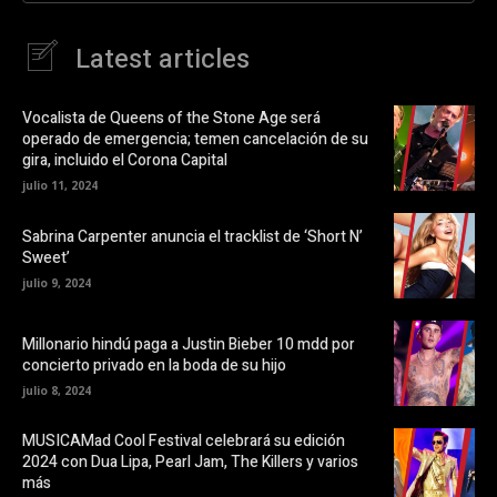
n
e
a
F
e
a
n
u
Latest articles
c
u
e
n
d
b
a
o
v
i
o
e
Vocalista de Queens of the Stone Age será
k
n
o
operado de emergencia; temen cancelación de su
(
t
S
a
gira, incluido el Corona Capital
e
n
a
a
julio 11, 2024
b
n
r
u
e
e
Sabrina Carpenter anuncia el tracklist de ‘Short N’
e
v
Sweet’
n
a
u
)
julio 9, 2024
n
a
v
e
Millonario hindú paga a Justin Bieber 10 mdd por
n
t
concierto privado en la boda de su hijo
a
n
julio 8, 2024
a
n
u
MUSICAMad Cool Festival celebrará su edición
e
v
2024 con Dua Lipa, Pearl Jam, The Killers y varios
a
más
)