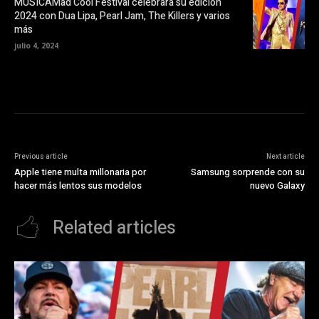
MUSICAMad Cool Festival celebrará su edición
e
v
2024 con Dua Lipa, Pearl Jam, The Killers y varios
a
más
)
julio 4, 2024
Previous article
Next article
Apple tiene multa millonaria por
Samsung sorprende con su
hacer más lentos sus modelos
nuevo Galaxy
Related articles