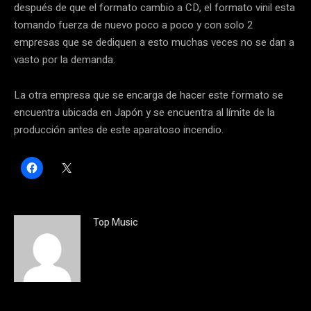
después de que el formato cambio a CD, el formato vinil esta
tomando fuerza de nuevo poco a poco y con solo 2
empresas que se dediquen a esto muchas veces no se dan a
vasto por la demanda.
La otra empresa que se encarga de hacer este formato se
encuentra ubicada en Japón y se encuentra al límite de la
producción antes de este aparatoso incendio.
H
C
a
l
z
i
c
c
l
k
i
t
c
o
Top Music
p
s
a
h
r
a
a
r
c
e
o
o
m
n
p
X
a
(
r
S