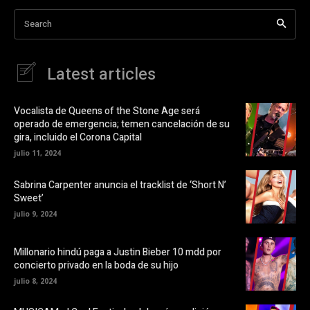
t
e
i
a
Search
r
b
e
r
n
e
F
e
a
n
Latest articles
c
u
e
n
b
a
o
v
o
e
Vocalista de Queens of the Stone Age será
k
n
operado de emergencia; temen cancelación de su
(
t
S
a
gira, incluido el Corona Capital
e
n
a
a
julio 11, 2024
b
n
r
u
e
e
Sabrina Carpenter anuncia el tracklist de ‘Short N’
e
v
Sweet’
n
a
u
)
julio 9, 2024
n
a
v
e
Millonario hindú paga a Justin Bieber 10 mdd por
n
t
concierto privado en la boda de su hijo
a
n
julio 8, 2024
a
n
u