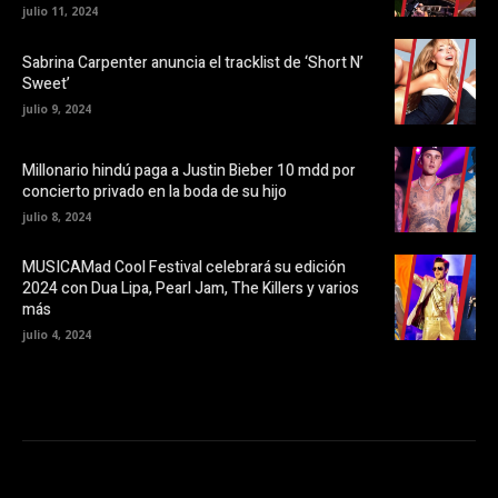
a
a
julio 11, 2024
b
n
r
u
e
e
Sabrina Carpenter anuncia el tracklist de ‘Short N’
e
v
Sweet’
n
a
u
)
julio 9, 2024
n
a
v
e
Millonario hindú paga a Justin Bieber 10 mdd por
n
t
concierto privado en la boda de su hijo
a
n
julio 8, 2024
a
n
u
MUSICAMad Cool Festival celebrará su edición
e
v
2024 con Dua Lipa, Pearl Jam, The Killers y varios
a
más
)
julio 4, 2024