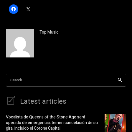
H
C
a
l
z
i
c
c
l
k
i
t
c
o
Top Music
p
s
a
h
r
a
a
r
c
e
o
o
m
n
p
X
a
(
r
S
t
e
i
a
Search
r
b
e
r
n
e
F
e
a
n
Latest articles
c
u
e
n
b
a
o
v
o
e
Vocalista de Queens of the Stone Age será
k
n
operado de emergencia; temen cancelación de su
(
t
S
a
gira, incluido el Corona Capital
e
n