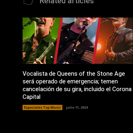
Related articles
r
u
e
e
e
v
n
a
u
)
n
a
v
e
n
t
a
n
a
n
u
e
v
a
Vocalista de Queens of the Stone Age
)
será operado de emergencia; temen
cancelación de su gira, incluido el Corona
Capital
Especiales Top Music
julio 11, 2024