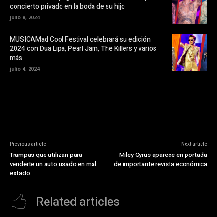
t
concierto privado en la boda de su hijo
a
n
julio 8, 2024
a
n
u
MUSICAMad Cool Festival celebrará su edición
e
v
2024 con Dua Lipa, Pearl Jam, The Killers y varios
a
más
)
julio 4, 2024
Previous article
Next article
Trampas que utilizan para
Miley Cyrus aparece en portada
venderte un auto usado en mal
de importante revista económica
estado
Related articles