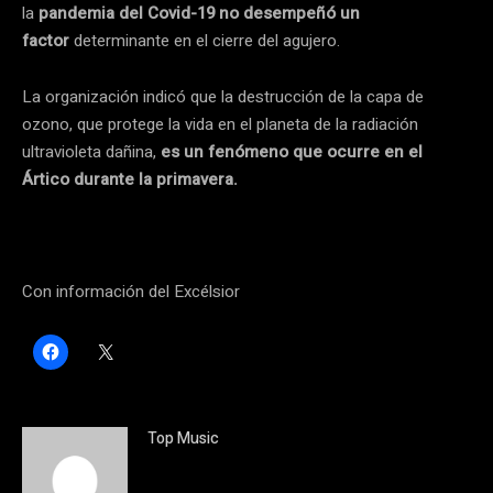
la
pandemia del Covid-19 no desempeñó un
factor
determinante en el cierre del agujero.
La organización indicó que la destrucción de la capa de
ozono, que protege la vida en el planeta de la radiación
ultravioleta dañina,
es un fenómeno que ocurre en el
Ártico durante la primavera.
Con información del Excélsior
H
C
a
l
z
i
c
c
l
k
i
t
c
o
Top Music
p
s
a
h
r
a
a
r