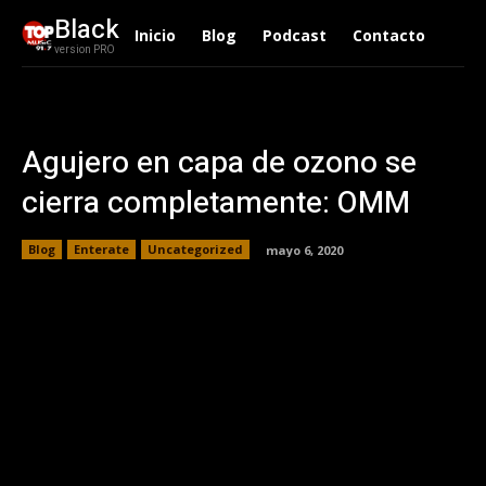
Black
Inicio
Blog
Podcast
Contacto
version PRO
Agujero en capa de ozono se
cierra completamente: OMM
Blog
Enterate
Uncategorized
mayo 6, 2020