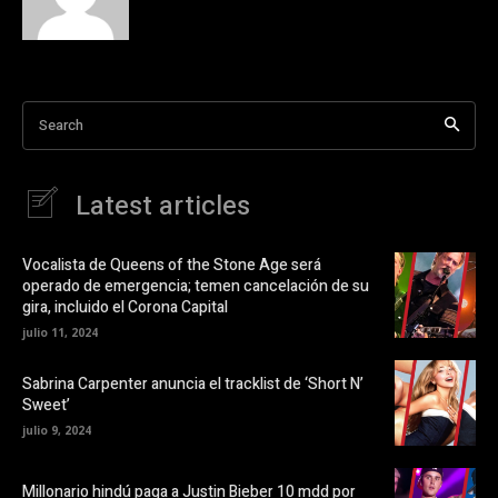
c
e
o
o
m
n
p
X
a
(
r
S
t
e
i
a
Search
r
b
e
r
n
e
F
e
a
n
Latest articles
c
u
e
n
b
a
o
v
o
e
Vocalista de Queens of the Stone Age será
k
n
operado de emergencia; temen cancelación de su
(
t
S
a
gira, incluido el Corona Capital
e
n
a
a
julio 11, 2024
b
n
r
u
e
e
Sabrina Carpenter anuncia el tracklist de ‘Short N’
e
v
Sweet’
n
a
u
)
julio 9, 2024
n
a
v
e
Millonario hindú paga a Justin Bieber 10 mdd por
n