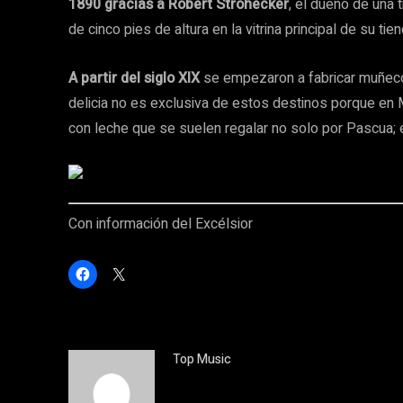
1890 gracias a Robert Strohecker
, el dueño de una 
de cinco pies de altura en la vitrina principal de su tien
A partir del siglo XIX
se empezaron a fabricar muñeco
delicia no es exclusiva de estos destinos porque en
con leche que se suelen regalar no solo por Pascua; 
Con información del Excélsior
H
C
a
l
z
i
c
c
l
k
i
t
c
o
p
s
Top Music
a
h
r
a
a
r
c
e