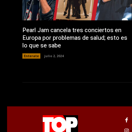
a
n
a
n
u
e
v
a
Pearl Jam cancela tres conciertos en
)
Europa por problemas de salud; esto es
lo que se sabe
Enterate
julio 2, 2024