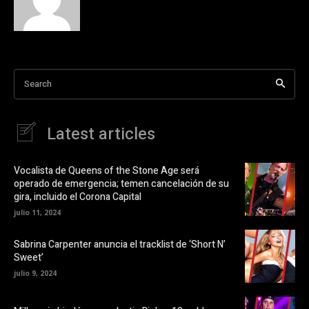
a
r
c
e
o
o
m
n
p
X
a
(
r
S
t
e
i
a
Search
r
b
e
r
n
e
F
e
a
n
Latest articles
c
u
e
n
b
a
o
v
o
e
Vocalista de Queens of the Stone Age será
k
n
operado de emergencia; temen cancelación de su
(
t
S
a
gira, incluido el Corona Capital
e
n
a
a
julio 11, 2024
b
n
r
u
e
e
Sabrina Carpenter anuncia el tracklist de ‘Short N’
e
v
Sweet’
n
a
u
)
julio 9, 2024
n
a
v
e