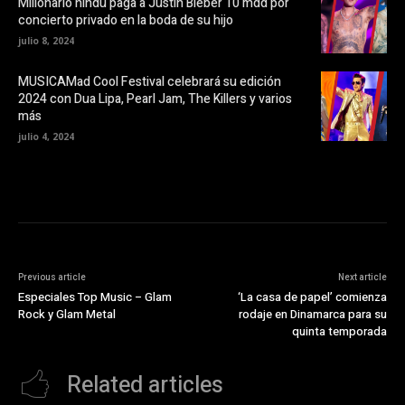
Millonario hindú paga a Justin Bieber 10 mdd por
n
t
concierto privado en la boda de su hijo
a
n
julio 8, 2024
a
n
u
MUSICAMad Cool Festival celebrará su edición
e
v
2024 con Dua Lipa, Pearl Jam, The Killers y varios
a
más
)
julio 4, 2024
Previous article
Next article
Especiales Top Music – Glam
‘La casa de papel’ comienza
Rock y Glam Metal
rodaje en Dinamarca para su
quinta temporada
Related articles