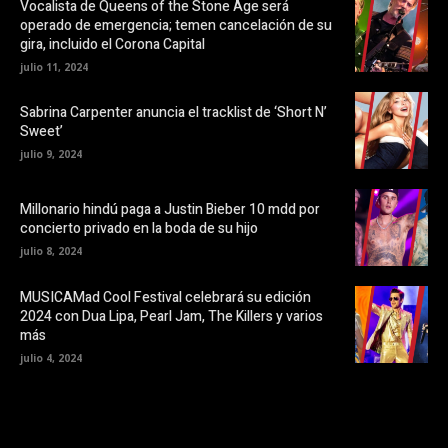
o
e
Vocalista de Queens of the Stone Age será
k
n
operado de emergencia; temen cancelación de su
(
t
S
a
gira, incluido el Corona Capital
e
n
a
a
julio 11, 2024
b
n
r
u
e
e
Sabrina Carpenter anuncia el tracklist de ‘Short N’
e
v
Sweet’
n
a
u
)
julio 9, 2024
n
a
v
e
Millonario hindú paga a Justin Bieber 10 mdd por
n
t
concierto privado en la boda de su hijo
a
n
julio 8, 2024
a
n
u
MUSICAMad Cool Festival celebrará su edición
e
v
2024 con Dua Lipa, Pearl Jam, The Killers y varios
a
más
)
julio 4, 2024