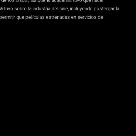
 de los Oscar, aunque la academia tuvo que hacer
ia
tuvo sobre la industria del cine, incluyendo postergar la
ermitir que películas estrenadas en servicios de