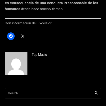
es consecuencia de una conducta irresponsable de los
humanos
desde hace mucho tiempo.
Con información del Excélsior
H
C
a
l
z
i
c
c
l
k
i
t
c
o
Top Music
p
s
a
h
r
a
a
r
c
e
o
o
m
n
p
X
a
(
r
S
t
e
i
a
Search
r
b
e
r
n
e
F
e