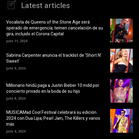
a
n
Latest articles
c
u
e
n
b
a
o
v
o
e
Vocalista de Queens of the Stone Age será
k
n
operado de emergencia; temen cancelación de su
(
t
S
a
gira, incluido el Corona Capital
e
n
a
a
julio 11, 2024
b
n
r
u
e
e
Sabrina Carpenter anuncia el tracklist de ‘Short N’
e
v
Sweet’
n
a
u
)
julio 9, 2024
n
a
v
e
Millonario hindú paga a Justin Bieber 10 mdd por
n
t
concierto privado en la boda de su hijo
a
n
julio 8, 2024
a
n
u
MUSICAMad Cool Festival celebrará su edición
e
v
2024 con Dua Lipa, Pearl Jam, The Killers y varios
a
más
)
julio 4, 2024