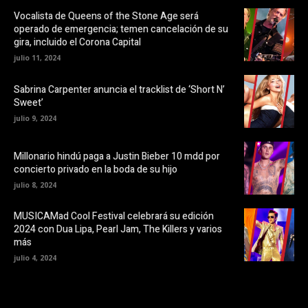
o
v
o
e
Vocalista de Queens of the Stone Age será
k
n
operado de emergencia; temen cancelación de su
(
t
S
a
gira, incluido el Corona Capital
e
n
a
a
julio 11, 2024
b
n
r
u
e
e
Sabrina Carpenter anuncia el tracklist de ‘Short N’
e
v
Sweet’
n
a
u
)
julio 9, 2024
n
a
v
e
Millonario hindú paga a Justin Bieber 10 mdd por
n
t
concierto privado en la boda de su hijo
a
n
julio 8, 2024
a
n
u
MUSICAMad Cool Festival celebrará su edición
e
v
2024 con Dua Lipa, Pearl Jam, The Killers y varios
a
más
)
julio 4, 2024