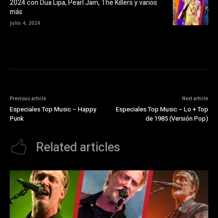
v
2024 con Dua Lipa, Pearl Jam, The Killers y varios
a
más
)
julio 4, 2024
Previous article
Next article
Especiales Top Music – Happy
Especiales Top Music – Lo + Top
Punk
de 1985 (Versión Pop)
Related articles