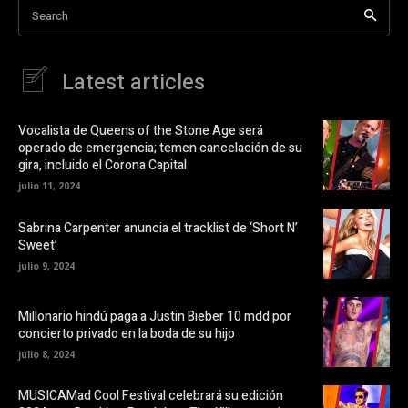
d
i
a
Search
r
b
e
e
r
n
e
a
F
e
a
n
u
Latest articles
c
u
e
n
d
b
a
o
v
i
o
e
Vocalista de Queens of the Stone Age será
k
n
o
operado de emergencia; temen cancelación de su
(
t
S
a
gira, incluido el Corona Capital
e
n
a
a
julio 11, 2024
b
n
r
u
e
e
Sabrina Carpenter anuncia el tracklist de ‘Short N’
e
v
Sweet’
n
a
u
)
julio 9, 2024
n
a
v
e
Millonario hindú paga a Justin Bieber 10 mdd por
n
t
concierto privado en la boda de su hijo
a
n
julio 8, 2024
a
n
u
MUSICAMad Cool Festival celebrará su edición
e