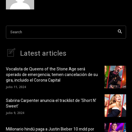
c
e
o
o
m
n
p
X
a
(
r
S
t
e
i
a
Search
r
b
e
r
n
e
F
e
a
n
Latest articles
c
u
e
n
b
a
o
v
o
e
Vocalista de Queens of the Stone Age será
k
n
operado de emergencia; temen cancelación de su
(
t
S
a
gira, incluido el Corona Capital
e
n
a
a
julio 11, 2024
b
n
r
u
e
e
Sabrina Carpenter anuncia el tracklist de ‘Short N’
e
v
Sweet’
n
a
u
)
julio 9, 2024
n
a
v
e
Millonario hindú paga a Justin Bieber 10 mdd por
n