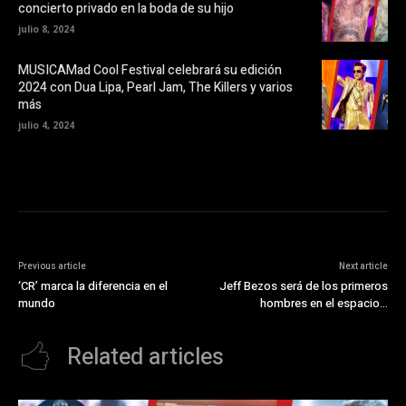
t
concierto privado en la boda de su hijo
a
n
julio 8, 2024
a
n
u
MUSICAMad Cool Festival celebrará su edición
e
v
2024 con Dua Lipa, Pearl Jam, The Killers y varios
a
más
)
julio 4, 2024
Previous article
Next article
‘CR’ marca la diferencia en el
Jeff Bezos será de los primeros
mundo
hombres en el espacio…
Related articles