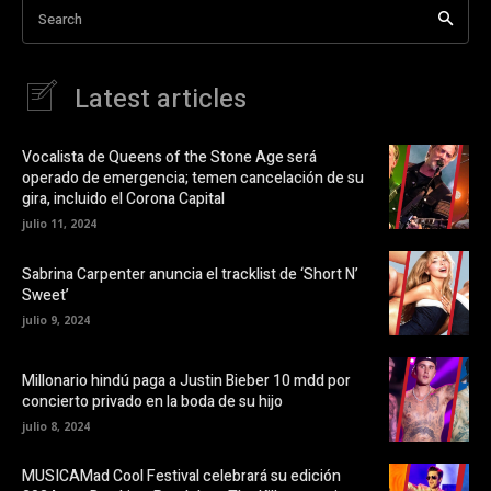
d
i
a
Search
r
b
e
e
r
n
e
a
F
e
a
n
u
Latest articles
c
u
e
n
d
b
a
o
v
i
o
e
Vocalista de Queens of the Stone Age será
k
n
o
operado de emergencia; temen cancelación de su
(
t
S
a
gira, incluido el Corona Capital
e
n
a
a
julio 11, 2024
b
n
r
u
e
e
Sabrina Carpenter anuncia el tracklist de ‘Short N’
e
v
Sweet’
n
a
u
)
julio 9, 2024
n
a
v
e
Millonario hindú paga a Justin Bieber 10 mdd por
n
t
concierto privado en la boda de su hijo
a
n
julio 8, 2024
a
n
u
MUSICAMad Cool Festival celebrará su edición
e