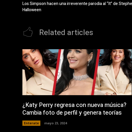
o
e
Los Simpson hacen una irreverente parodia al “It” de Steph
k
n
(
t
Halloween
S
a
e
n
a
a
b
n
r
u
Related articles
e
e
e
v
n
a
u
)
n
a
v
e
n
t
a
n
a
n
u
e
v
a
)
¿Katy Perry regresa con nueva música?
Cambia foto de perfil y genera teorías
Enterate
mayo 23, 2024