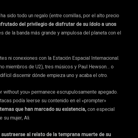
 ha sido todo un regalo (entre comillas, por el alto precio
rutado del privilegio de disfrutar de su ídolo a unos
uales de la banda más grande y ampulosa del planeta con el
tes ni conexiones con la Estación Espacial Internacional.
como miembros de U2), tres músicos y Paul Hewson… o
fícil discernir dónde empieza uno y acaba el otro.
th or without you» permanece escrupulosamente apegado.
utacas podía leerse su contenido en el «prompter»
s temas que han marcado su existencia,
con especial
 su mujer, Ali.
 sustraerse al relato de la temprana muerte de su