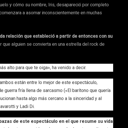
buelo y cómo su nombre, Iris, desapareció por completo
ia comenzara a asomar inconscientemente en muchas
ada relación que estableció a partir de entonces con su
 que alguien se convierta en una estrella del rock de
s alto para que te oiga», ha venido a decir.
 ambos están entre lo mejor de este espectáculo,
e guerra fría llena de sarcasmo («El barítono que quería
lucionan hasta algo más cercano a la sinceridad y al
avarotti y Ladi Di.
bazas de este espectáculo en el que resume su vida