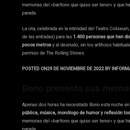
memorias del «barítono que quiso ser tenor» y que h
parada.
La cita, celebrada en la intimidad del Teatro Coliseum,
de las entradas) para las
1.400 personas que han disf
pocos metros
y al desnudo, sin los artificios habit
permiso de The Rolling Stones.
POSTED ON
29 DE NOVIEMBRE DE 2022
BY
INFORM
Bono presenta sus memo
Apenas dos horas ha necesitado Bono esta noche en 
pública, música, monólogo de humor y reflexión to
memorias del «barítono que quiso ser tenor» y que h
parada.