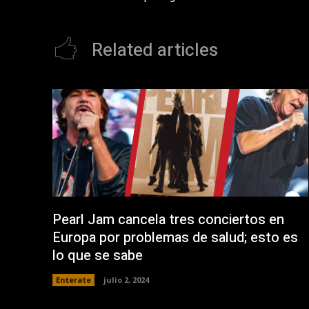
(
t
S
a
e
n
a
a
Related articles
b
n
r
u
e
e
e
v
n
a
u
)
n
a
v
e
n
t
a
n
a
n
u
e
v
a
Pearl Jam cancela tres conciertos en
)
Europa por problemas de salud; esto es
lo que se sabe
Enterate
julio 2, 2024