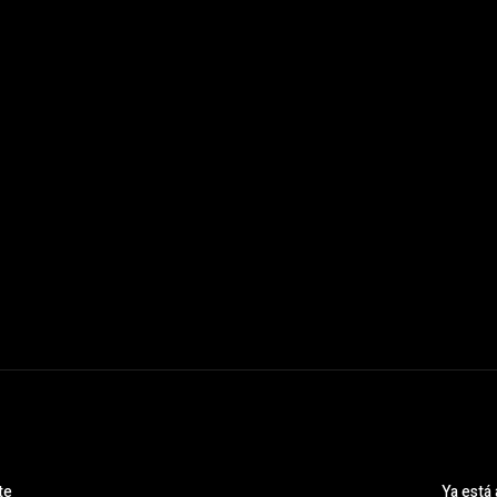
te
Ya está