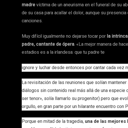
madre
víctima de un aneurisma en el funeral de su a
de su casa para acallar el dolor, aunque su presenc
canciones.
Muy difícil igualmente no dejarse tocar por
la intrinc
padre, cantante de ópera
. «La mejor manera de hacer
estadios es a la irlandesa: que tu padre te
ignore y luchar desde entonces por cantar cada vez má
La revisitación de las reuniones que solían mantener
diálogos sin contenido real más allá de una especie d
ser tenor», solía llamarlo su progenitor) pero que evo
orgullo, en gran parte por un hilarante encuentro con P
Porque en mitad de la tragedia,
una de las mejores 