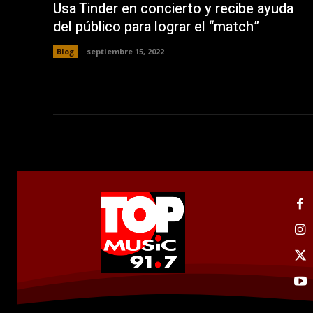
a
Usa Tinder en concierto y recibe ayuda
)
del público para lograr el “match”
Blog
septiembre 15, 2022