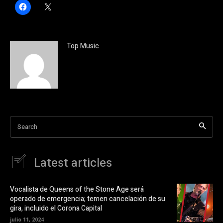
H
C
a
l
z
i
c
c
l
k
i
t
c
o
Top Music
p
s
a
h
r
a
a
r
c
e
o
o
m
n
p
X
a
(
r
S
t
e
i
a
Search
r
b
e
r
n
e
F
e
a
n
Latest articles
c
u
e
n
b
a
o
v
o
e
Vocalista de Queens of the Stone Age será
k
n
operado de emergencia; temen cancelación de su
(
t
S
a
gira, incluido el Corona Capital
e
n
a
a
julio 11, 2024