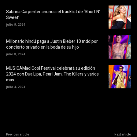
b
n
r
u
e
e
Sabrina Carpenter anuncia el tracklist de ‘Short N’
e
v
Sweet’
n
a
u
)
julio 9, 2024
n
a
v
e
Millonario hindú paga a Justin Bieber 10 mdd por
n
t
concierto privado en la boda de su hijo
a
n
julio 8, 2024
a
n
u
MUSICAMad Cool Festival celebrará su edición
e
v
2024 con Dua Lipa, Pearl Jam, The Killers y varios
a
más
)
julio 4, 2024
Previous article
Next article