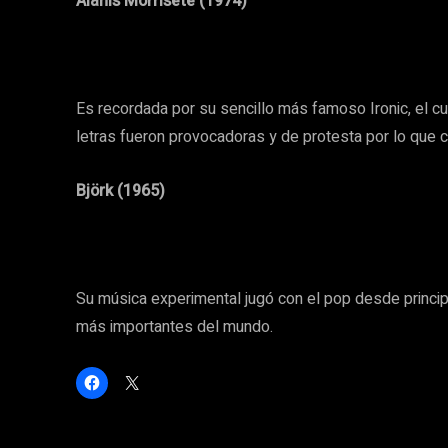
Alanis Morrisete (1974)
Es recordada por su sencillo más famoso Ironic, el cu
letras fueron provocadoras y de protesta por lo que 
Björk (1965)
Su música experimental jugó con el pop desde princip
más importantes del mundo.
H
C
a
l
z
i
c
c
l
k
i
t