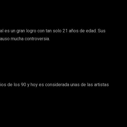
al es un gran logro con tan solo 21 años de edad. Sus
causo mucha controversia.
ios de los 90 y hoy es considerada unas de las artistas