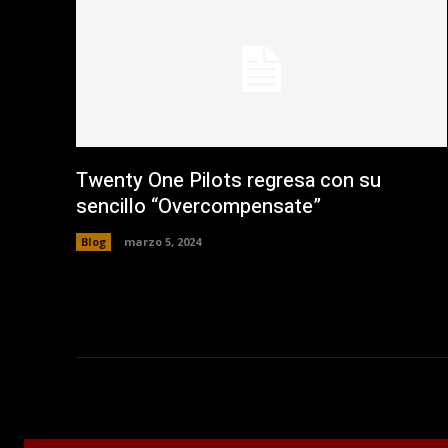
n
a
v
e
n
t
a
n
a
n
u
e
v
a
Twenty One Pilots regresa con su
)
sencillo “Overcompensate”
Blog
marzo 5, 2024