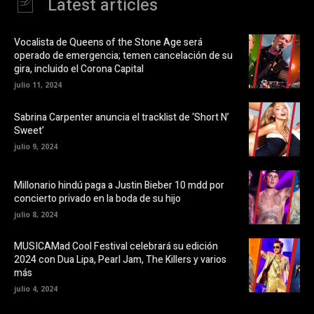
Latest articles
c
u
e
n
b
a
o
v
o
e
Vocalista de Queens of the Stone Age será
k
n
operado de emergencia; temen cancelación de su
(
t
S
a
gira, incluido el Corona Capital
e
n
a
a
julio 11, 2024
b
n
r
u
e
e
Sabrina Carpenter anuncia el tracklist de ‘Short N’
e
v
Sweet’
n
a
u
)
julio 9, 2024
n
a
v
e
Millonario hindú paga a Justin Bieber 10 mdd por
n
t
concierto privado en la boda de su hijo
a
n
julio 8, 2024
a
n
u
MUSICAMad Cool Festival celebrará su edición
e
v
2024 con Dua Lipa, Pearl Jam, The Killers y varios
a
más
)
julio 4, 2024