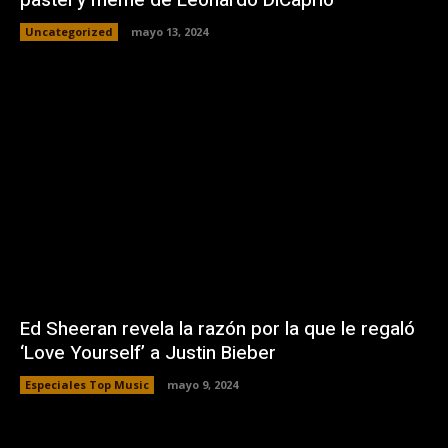
pastel y meme de Leonardo DiCaprio
Uncategorized
mayo 13, 2024
Ed Sheeran revela la razón por la que le regaló
‘Love Yourself’ a Justin Bieber
Especiales Top Music
mayo 9, 2024