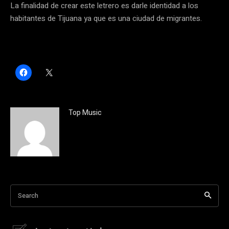
La finalidad de crear este letrero es darle identidad a los
habitantes de Tijuana ya que es una ciudad de migrantes.
H
C
a
l
z
i
c
c
l
k
i
t
c
o
Top Music
p
s
a
h
r
a
a
r
c
e
o
o
m
n
p
X
a
(
r
S
t
e
i
a
Search
r
b
e
r
n
e
F
e
a
n