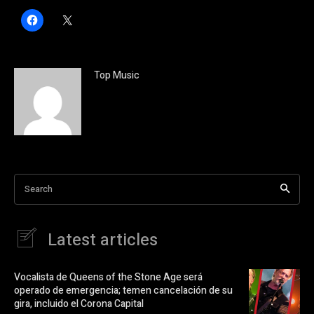
H
C
a
l
z
i
c
c
l
k
i
t
c
o
Top Music
p
s
a
h
r
a
a
r
c
e
o
o
m
n
p
X
a
(
r
S
t
e
i
a
Search
r
b
e
r
n
e
F
e
a
n
Latest articles
c
u
e
n
b
a
o
v
o
e
Vocalista de Queens of the Stone Age será
k
n
operado de emergencia; temen cancelación de su
(
t
S
a
gira, incluido el Corona Capital
e
n