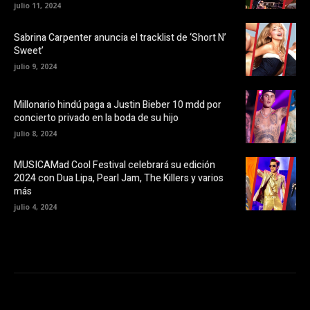
a
a
julio 11, 2024
b
n
r
u
e
e
Sabrina Carpenter anuncia el tracklist de ‘Short N’
e
v
Sweet’
n
a
u
)
julio 9, 2024
n
a
v
e
Millonario hindú paga a Justin Bieber 10 mdd por
n
t
concierto privado en la boda de su hijo
a
n
julio 8, 2024
a
n
u
MUSICAMad Cool Festival celebrará su edición
e
v
2024 con Dua Lipa, Pearl Jam, The Killers y varios
a
más
)
julio 4, 2024