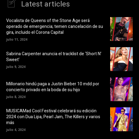
Latest articles
c
u
e
n
b
a
o
v
o
e
Vocalista de Queens of the Stone Age será
k
n
operado de emergencia; temen cancelación de su
(
t
S
a
gira, incluido el Corona Capital
e
n
a
a
julio 11, 2024
b
n
r
u
e
e
Sabrina Carpenter anuncia el tracklist de ‘Short N’
e
v
Sweet’
n
a
u
)
julio 9, 2024
n
a
v
e
Millonario hindú paga a Justin Bieber 10 mdd por
n
t
concierto privado en la boda de su hijo
a
n
julio 8, 2024
a
n
u
MUSICAMad Cool Festival celebrará su edición
e
v
2024 con Dua Lipa, Pearl Jam, The Killers y varios
a
más
)
julio 4, 2024