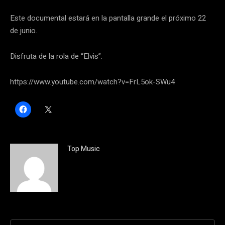
Este documental estará en la pantalla grande el próximo 22
de junio.
Disfruta de la rola de “Elvis”.
https://www.youtube.com/watch?v=FrL5ok-SWu4
H
C
a
l
z
i
c
c
l
k
i
t
c
o
Top Music
p
s
a
h
r
a
a
r
c
e
o
o
m
n
p
X
a
(
r
S
t
e