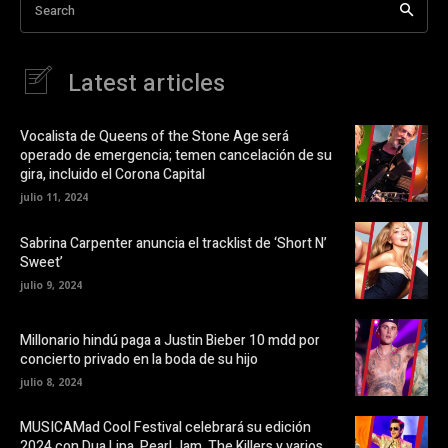
i
a
Search
r
b
e
r
n
e
F
e
a
n
Latest articles
c
u
e
n
b
a
o
v
o
e
Vocalista de Queens of the Stone Age será
k
n
operado de emergencia; temen cancelación de su
(
t
S
a
gira, incluido el Corona Capital
e
n
a
a
julio 11, 2024
b
n
r
u
e
e
Sabrina Carpenter anuncia el tracklist de ‘Short N’
e
v
Sweet’
n
a
u
)
julio 9, 2024
n
a
v
e
Millonario hindú paga a Justin Bieber 10 mdd por
n
t
concierto privado en la boda de su hijo
a
n
julio 8, 2024
a
n
u
MUSICAMad Cool Festival celebrará su edición
e
v
2024 con Dua Lipa, Pearl Jam, The Killers y varios