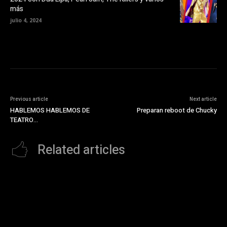
a
más
)
julio 4, 2024
Previous article
Next article
HABLEMOS HABLEMOS DE
Preparan reboot de Chucky
TEATRO…
Related articles