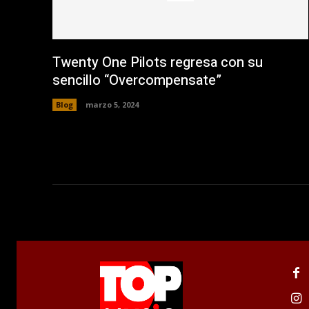
n
a
n
u
e
v
a
Twenty One Pilots regresa con su
)
sencillo “Overcompensate”
Blog
marzo 5, 2024