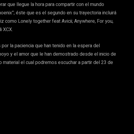
rar que llegue la hora para compartir con el mundo
hoenix”; éste que es el segundo en su trayectoria incluirá
iz como Lonely together feat Avicii; Anywhere, For you,
li XCX.
 por la paciencia que han tenido en la espera del
poyo y el amor que le han demostrado desde el inicio de
 material el cual podremos escuchar a partir del 23 de