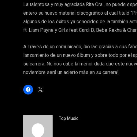
La talentosa y muy agraciada Rita Ora , no puede espe
entero su nuevo material discográfico al cual tituló “P
algunos de los éxitos ya conocidos de la también actr
ft. Liam Payne y Girls feat Cardi B, Bebe Rexha & Char
A Través de un comunicado, dio las gracias a sus fans
lanzamiento de un nuevo álbum y sobre todo por el a
su carrera. No nos cabe la menor duda que este nuevo
noviembre será un acierto más en su carrera!
H
C
a
l
z
i
c
c
l
k
i
t
c
o
p
s
Top Music
a
h
r
a
a
r
c
e
o
o