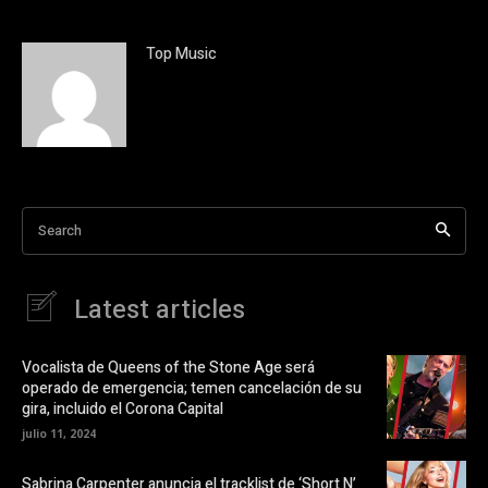
c
c
l
k
i
t
c
o
Top Music
p
s
a
h
r
a
a
r
c
e
o
o
m
n
p
X
a
(
r
S
t
e
i
a
Search
r
b
e
r
n
e
F
e
a
n
Latest articles
c
u
e
n
b
a
o
v
o
e
Vocalista de Queens of the Stone Age será
k
n
operado de emergencia; temen cancelación de su
(
t
S
a
gira, incluido el Corona Capital
e
n
a
a
julio 11, 2024
b
n
r
u
e
e
Sabrina Carpenter anuncia el tracklist de ‘Short N’