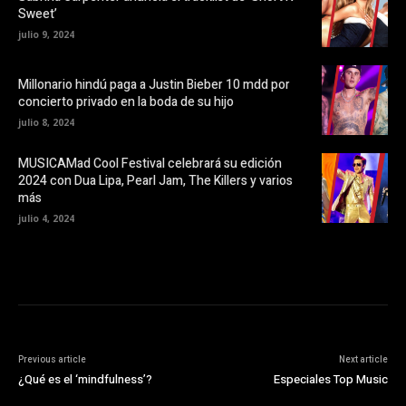
e
v
Sweet’
n
a
u
)
julio 9, 2024
n
a
v
e
Millonario hindú paga a Justin Bieber 10 mdd por
n
t
concierto privado en la boda de su hijo
a
n
julio 8, 2024
a
n
u
MUSICAMad Cool Festival celebrará su edición
e
v
2024 con Dua Lipa, Pearl Jam, The Killers y varios
a
más
)
julio 4, 2024
Previous article
Next article
¿Qué es el ‘mindfulness’?
Especiales Top Music