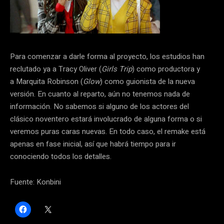
Para comenzar a darle forma al proyecto, los estudios han
reclutado ya a Tracy Oliver (
Girls Trip
) como productora y
a Marquita Robinson (
Glow
) como guionista de la nueva
versión. En cuanto al reparto, aún no tenemos nada de
información. No sabemos si alguno de los actores del
clásico noventero estará involucrado de alguna forma o si
veremos puras caras nuevas. En todo caso, el remake está
apenas en fase inicial, así que habrá tiempo para ir
conociendo todos los detalles.
Fuente: Konbini
H
C
a
l
z
i