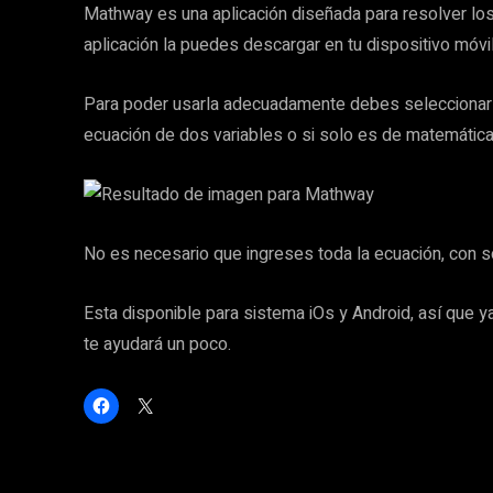
Mathway es una aplicación diseñada para resolver lo
aplicación la puedes descargar en tu dispositivo móv
Para poder usarla adecuadamente debes seleccionar 
ecuación de dos variables o si solo es de matemática
No es necesario que ingreses toda la ecuación, con so
Esta disponible para sistema iOs y Android, así que ya
te ayudará un poco.
H
C
a
l
z
i
c
c
l
k
i
t
c
o