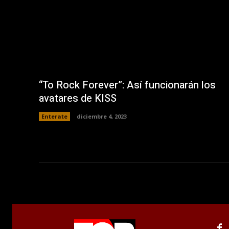
a
v
e
n
t
a
n
a
n
u
e
v
a
“To Rock Forever”: Así funcionarán los
)
avatares de KISS
Enterate
diciembre 4, 2023