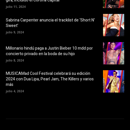
gira, incluido el Corona Capital
e
n
a
a
julio 11, 2024
b
n
r
u
e
e
Sabrina Carpenter anuncia el tracklist de ‘Short N’
e
v
Sweet’
n
a
u
)
julio 9, 2024
n
a
v
e
Millonario hindú paga a Justin Bieber 10 mdd por
n
t
concierto privado en la boda de su hijo
a
n
julio 8, 2024
a
n
u
MUSICAMad Cool Festival celebrará su edición
e
v
2024 con Dua Lipa, Pearl Jam, The Killers y varios
a
más
)
julio 4, 2024