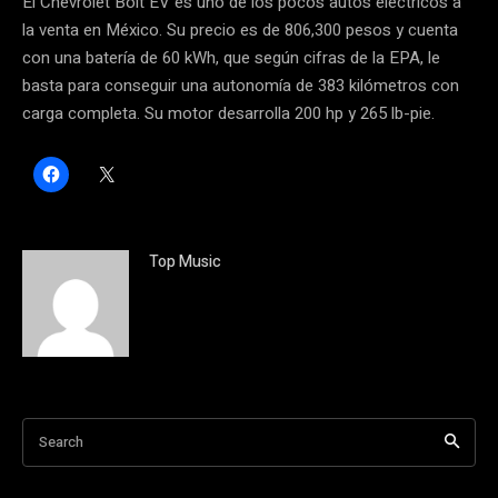
El Chevrolet Bolt EV es uno de los pocos autos eléctricos a
la venta en México. Su precio es de 806,300 pesos y cuenta
con una batería de 60 kWh, que según cifras de la EPA, le
basta para conseguir una autonomía de 383 kilómetros con
carga completa. Su motor desarrolla 200 hp y 265 lb-pie.
H
C
a
l
z
i
c
c
l
k
i
t
c
o
Top Music
p
s
a
h
r
a
a
r
c
e
o
o
m
n
p
X
a
(
r
S
t
e
i
a
Search
r
b
e
r
n
e
F
e