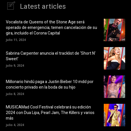
a
n
Latest articles
c
u
e
n
b
a
o
v
o
e
Vocalista de Queens of the Stone Age será
k
n
operado de emergencia; temen cancelación de su
(
t
S
a
gira, incluido el Corona Capital
e
n
a
a
julio 11, 2024
b
n
r
u
e
e
Sabrina Carpenter anuncia el tracklist de ‘Short N’
e
v
Sweet’
n
a
u
)
julio 9, 2024
n
a
v
e
Millonario hindú paga a Justin Bieber 10 mdd por
n
t
concierto privado en la boda de su hijo
a
n
julio 8, 2024
a
n
u
MUSICAMad Cool Festival celebrará su edición
e
v
2024 con Dua Lipa, Pearl Jam, The Killers y varios
a
más
)
julio 4, 2024