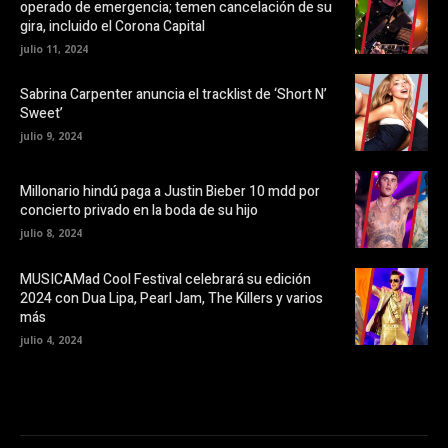
operado de emergencia; temen cancelación de su
(
t
S
a
gira, incluido el Corona Capital
e
n
a
a
julio 11, 2024
b
n
r
u
e
e
Sabrina Carpenter anuncia el tracklist de ‘Short N’
e
v
Sweet’
n
a
u
)
julio 9, 2024
n
a
v
e
Millonario hindú paga a Justin Bieber 10 mdd por
n
t
concierto privado en la boda de su hijo
a
n
julio 8, 2024
a
n
u
MUSICAMad Cool Festival celebrará su edición
e
v
2024 con Dua Lipa, Pearl Jam, The Killers y varios
a
más
)
julio 4, 2024