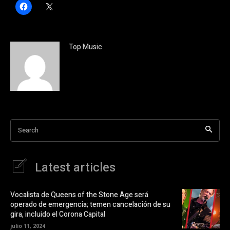
H
C
a
l
z
i
c
c
l
k
i
t
c
o
Top Music
p
s
a
h
r
a
a
r
c
e
o
o
m
n
p
X
a
(
r
S
t
e
i
a
Search
r
b
e
r
n
e
F
e
a
n
Latest articles
c
u
e
n
b
a
o
v
o
e
Vocalista de Queens of the Stone Age será
k
n
operado de emergencia; temen cancelación de su
(
t
S
a
gira, incluido el Corona Capital
e
n
a
a
julio 11, 2024