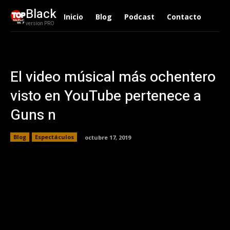
Black
Inicio
Blog
Podcast
Contacto
version PRO
El video músical más ochentero
visto en YouTube pertenece a
Guns n
Blog
Espectáculos
octubre 17, 2019