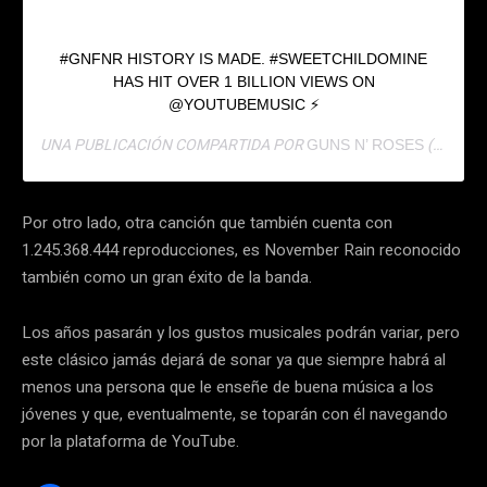
#GNFNR HISTORY IS MADE. #SWEETCHILDOMINE
HAS HIT OVER 1 BILLION VIEWS ON
@YOUTUBEMUSIC ⚡
UNA PUBLICACIÓN COMPARTIDA POR
(@GUNSNROSES) EL
GUNS N’ ROSES
Por otro lado, otra canción que también cuenta con
1.245.368.444 reproducciones, es November Rain reconocido
también como un gran éxito de la banda.
Los años pasarán y los gustos musicales podrán variar, pero
este clásico jamás dejará de sonar ya que siempre habrá al
menos una persona que le enseñe de buena música a los
jóvenes y que, eventualmente, se toparán con él navegando
por la plataforma de YouTube.