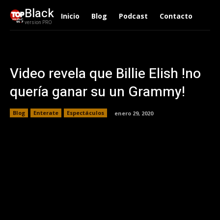
Black
Inicio
Blog
Podcast
Contacto
version PRO
Video revela que Billie Elish !no
quería ganar su un Grammy!
Blog
Enterate
Espectáculos
enero 29, 2020