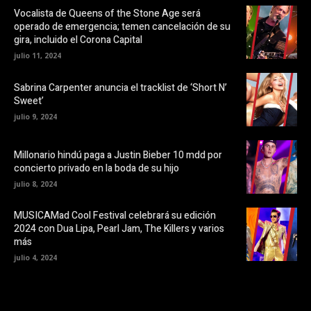
o
v
o
e
Vocalista de Queens of the Stone Age será
k
n
operado de emergencia; temen cancelación de su
(
t
S
a
gira, incluido el Corona Capital
e
n
a
a
julio 11, 2024
b
n
r
u
e
e
Sabrina Carpenter anuncia el tracklist de ‘Short N’
e
v
Sweet’
n
a
u
)
julio 9, 2024
n
a
v
e
Millonario hindú paga a Justin Bieber 10 mdd por
n
t
concierto privado en la boda de su hijo
a
n
julio 8, 2024
a
n
u
MUSICAMad Cool Festival celebrará su edición
e
v
2024 con Dua Lipa, Pearl Jam, The Killers y varios
a
más
)
julio 4, 2024