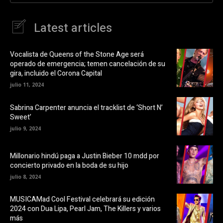
e
r
n
e
F
e
a
n
Latest articles
c
u
e
n
b
a
o
v
o
e
Vocalista de Queens of the Stone Age será
k
n
operado de emergencia; temen cancelación de su
(
t
S
a
gira, incluido el Corona Capital
e
n
a
a
julio 11, 2024
b
n
r
u
e
e
Sabrina Carpenter anuncia el tracklist de ‘Short N’
e
v
Sweet’
n
a
u
)
julio 9, 2024
n
a
v
e
Millonario hindú paga a Justin Bieber 10 mdd por
n
t
concierto privado en la boda de su hijo
a
n
julio 8, 2024
a
n
u
MUSICAMad Cool Festival celebrará su edición
e
v
2024 con Dua Lipa, Pearl Jam, The Killers y varios
a
más
)