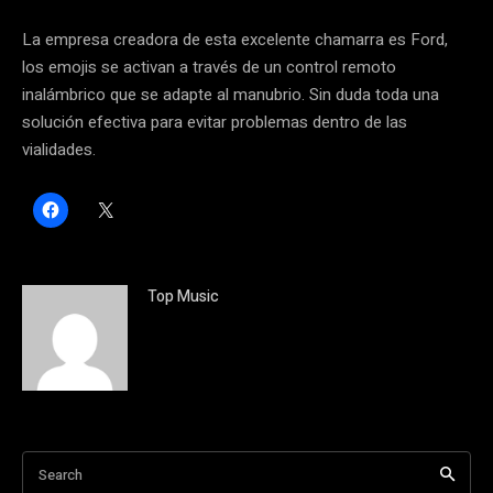
La empresa creadora de esta excelente chamarra es Ford,
los emojis se activan a través de un control remoto
inalámbrico que se adapte al manubrio. Sin duda toda una
solución efectiva para evitar problemas dentro de las
vialidades.
H
C
a
l
z
i
c
c
l
k
i
t
c
o
Top Music
p
s
a
h
r
a
a
r
c
e
o
o
m
n
p
X
a
(
r
S
t
e
i
a
Search
r
b