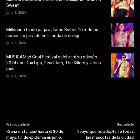
e
v
Sweet’
n
a
u
)
julio 9, 2024
n
a
v
e
Millonario hindú paga a Justin Bieber 10 mdd por
n
t
concierto privado en la boda de su hijo
a
n
julio 8, 2024
a
n
u
MUSICAMad Cool Festival celebrará su edición
e
v
2024 con Dua Lipa, Pearl Jam, The Killers y varios
a
más
)
julio 4, 2024
Previous article
Next article
«Sana distancia» hasta el 30 de
Neoyorquinos adoptan a todas
mayo; fin de epidemia en junio,
las mascotas de la ciudad