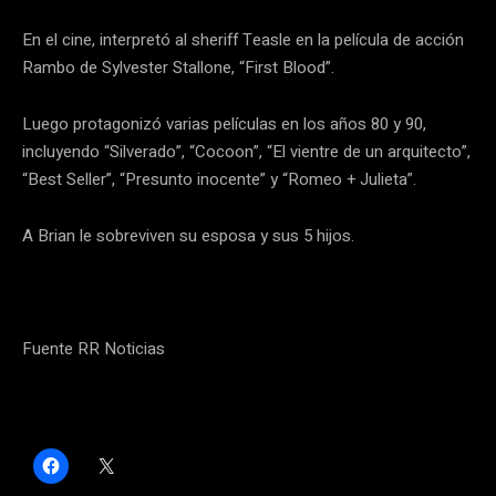
En el cine, interpretó al sheriff Teasle en la película de acción
Rambo de Sylvester Stallone, “First Blood”.
Luego protagonizó varias películas en los años 80 y 90,
incluyendo “Silverado”, “Cocoon”, “El vientre de un arquitecto”,
“Best Seller”, “Presunto inocente” y “Romeo + Julieta”.
A Brian le sobreviven su esposa y sus 5 hijos.
Fuente RR Noticias
H
C
a
l
z
i