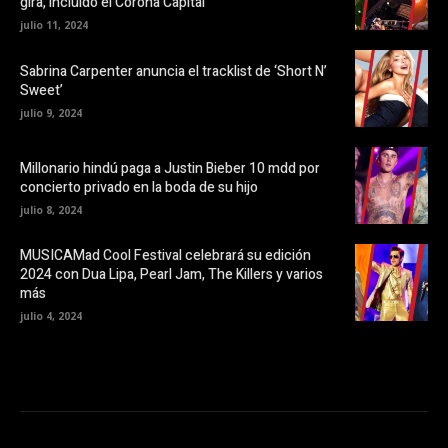
gira, incluido el Corona Capital
e
n
a
a
julio 11, 2024
b
n
r
u
e
e
Sabrina Carpenter anuncia el tracklist de ‘Short N’
e
v
Sweet’
n
a
u
)
julio 9, 2024
n
a
v
e
Millonario hindú paga a Justin Bieber 10 mdd por
n
t
concierto privado en la boda de su hijo
a
n
julio 8, 2024
a
n
u
MUSICAMad Cool Festival celebrará su edición
e
v
2024 con Dua Lipa, Pearl Jam, The Killers y varios
a
más
)
julio 4, 2024