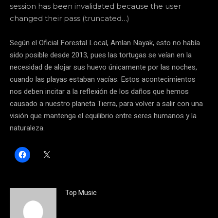
session has been invalidated because the user
changed their pass (truncated…)
Según el Oficial Forestal Local, Amlan Nayak, esto no había
sido posible desde 2013, pues las tortugas se veían en la
necesidad de alojar sus huevo únicamente por las noches,
cuando las playas estaban vacías. Estos acontecimientos
nos deben incitar a la reflexión de los daños que hemos
causado a nuestro planeta Tierra, para volver a salir con una
visión que mantenga el equilibrio entre seres humanos y la
naturaleza.
H
C
a
l
z
i
c
c
l
k
i
t
c
o
Top Music
p
s
a
h
r
a
a
r