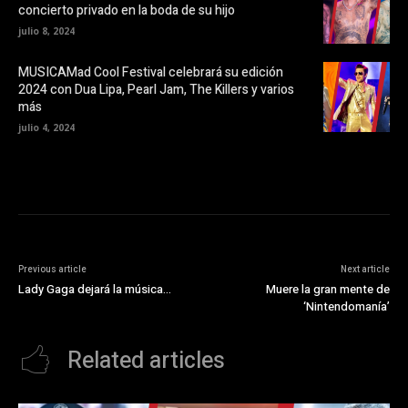
t
concierto privado en la boda de su hijo
a
n
julio 8, 2024
a
n
u
MUSICAMad Cool Festival celebrará su edición
e
v
2024 con Dua Lipa, Pearl Jam, The Killers y varios
a
más
)
julio 4, 2024
Previous article
Next article
Lady Gaga dejará la música…
Muere la gran mente de
‘Nintendomanía’
Related articles