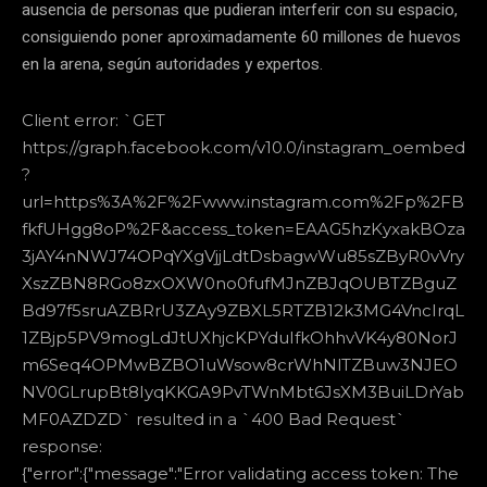
ausencia de personas que pudieran interferir con su espacio,
consiguiendo poner aproximadamente 60 millones de huevos
en la arena, según autoridades y expertos.
Client error: `GET
https://graph.facebook.com/v10.0/instagram_oembed
?
url=https%3A%2F%2Fwww.instagram.com%2Fp%2FB
fkfUHgg8oP%2F&access_token=EAAG5hzKyxakBOza
3jAY4nNWJ74OPqYXgVjjLdtDsbagwWu85sZByR0vVry
XszZBN8RGo8zxOXW0no0fufMJnZBJqOUBTZBguZ
Bd97f5sruAZBRrU3ZAy9ZBXL5RTZB12k3MG4VncIrqL
1ZBjp5PV9mogLdJtUXhjcKPYduIfkOhhvVK4y80NorJ
m6Seq4OPMwBZBO1uWsow8crWhNlTZBuw3NJEO
NV0GLrupBt8IyqKKGA9PvTWnMbt6JsXM3BuiLDrYab
MF0AZDZD` resulted in a `400 Bad Request`
response:
{"error":{"message":"Error validating access token: The