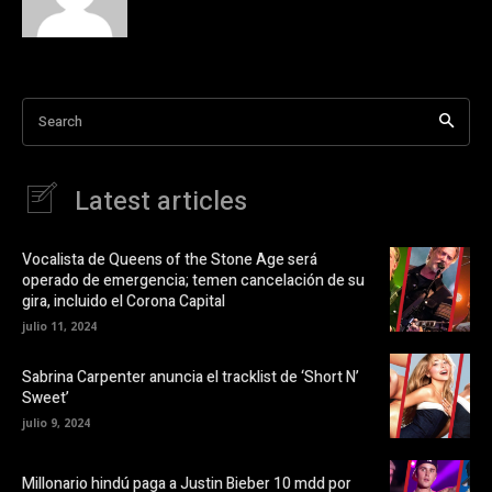
c
e
o
o
m
n
p
X
a
(
r
S
t
e
i
a
Search
r
b
e
r
n
e
F
e
a
n
Latest articles
c
u
e
n
b
a
o
v
o
e
Vocalista de Queens of the Stone Age será
k
n
operado de emergencia; temen cancelación de su
(
t
S
a
gira, incluido el Corona Capital
e
n
a
a
julio 11, 2024
b
n
r
u
e
e
Sabrina Carpenter anuncia el tracklist de ‘Short N’
e
v
Sweet’
n
a
u
)
julio 9, 2024
n
a
v
e
Millonario hindú paga a Justin Bieber 10 mdd por
n