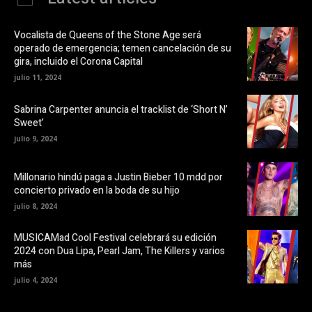
e
n
b
a
o
v
o
e
Vocalista de Queens of the Stone Age será
k
n
operado de emergencia; temen cancelación de su
(
t
S
a
gira, incluido el Corona Capital
e
n
a
a
julio 11, 2024
b
n
r
u
e
e
Sabrina Carpenter anuncia el tracklist de ‘Short N’
e
v
Sweet’
n
a
u
)
julio 9, 2024
n
a
v
e
Millonario hindú paga a Justin Bieber 10 mdd por
n
t
concierto privado en la boda de su hijo
a
n
julio 8, 2024
a
n
u
MUSICAMad Cool Festival celebrará su edición
e
v
2024 con Dua Lipa, Pearl Jam, The Killers y varios
a
más
)
julio 4, 2024