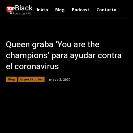
Black
Inicio
Blog
Podcast
Contacto
version PRO
Queen graba ‘You are the
champions’ para ayudar contra
el coronavirus
Blog
Espectáculos
mayo 3, 2020